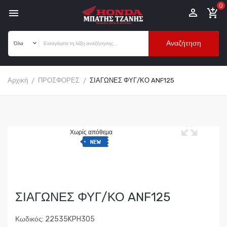
0


add_shopping_cart
Αναζήτηση
Αρχική
ΠΡΟΣΦΟΡΕΣ
ΣΙΑΓΩΝΕΣ ΦΥΓ/ΚΟ ANF125
Χωρίς απόθεμα
ΣΙΑΓΩΝΕΣ ΦΥΓ/ΚΟ ANF125
Κωδικός: 22535KPH305