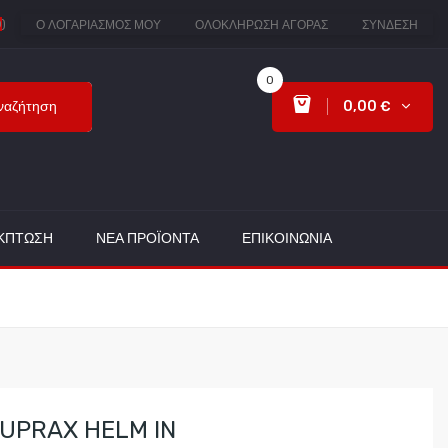
0
)
Ο ΛΟΓΑΡΙΑΣΜΌΣ ΜΟΥ
ΟΛΟΚΛΉΡΩΣΗ ΑΓΟΡΆΣ
ΣΎΝΔΕΣΗ
0
ναζήτηση
0,00 €
ΈΚΠΤΩΣΗ
ΝΈΑ ΠΡΟΪΌΝΤΑ
ΕΠΙΚΟΙΝΩΝΊΑ
UPRAX HELM IN