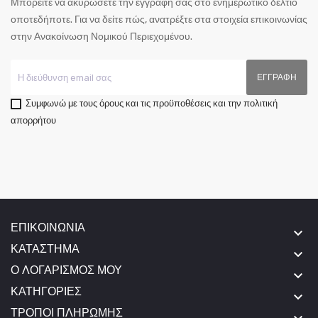
Μπορείτε να ακυρώσετε την εγγραφή σας στο ενημερωτικό δελτίο
οποτεδήποτε. Για να δείτε πώς, ανατρέξτε στα στοιχεία επικοινωνίας
στην Ανακοίνωση Νομικού Περιεχομένου.
Συμφωνώ με τους όρους και τις προϋποθέσεις και την πολιτική
απορρήτου
ΕΠΙΚΟΙΝΩΝΊΑ
keyboard_arrow_down
ΚΑΤΆΣΤΗΜΑ
keyboard_arrow_down
Ο ΛΟΓΑΡΙΣΜΌΣ ΜΟΥ
keyboard_arrow_down
ΚΑΤΗΓΟΡΊΕΣ
keyboard_arrow_down
ΤΡΌΠΟΙ ΠΛΗΡΩΜΉΣ