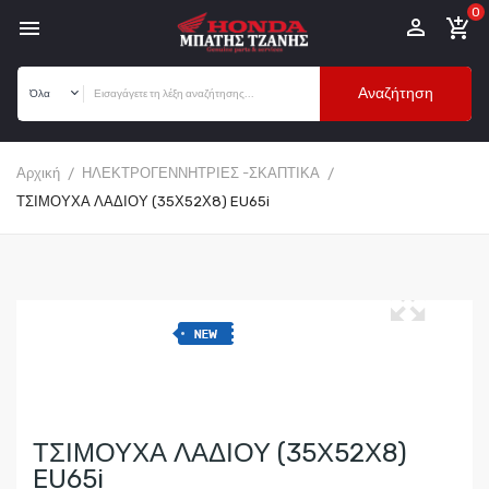
0


add_shopping_cart
Αναζήτηση
Αρχική
ΗΛΕΚΤΡΟΓΕΝΝΗΤΡΙΕΣ -ΣΚΑΠΤΙΚΑ
ΤΣΙΜΟΥΧΑ ΛΑΔΙΟΥ (35Χ52Χ8) EU65i
ΤΣΙΜΟΥΧΑ ΛΑΔΙΟΥ (35Χ52Χ8)
EU65i