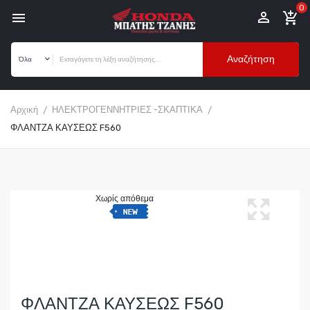
0


add_shopping_cart
Αναζήτηση
Αρχική
ΗΛΕΚΤΡΟΓΕΝΝΗΤΡΙΕΣ -ΣΚΑΠΤΙΚΑ
ΦΛΑΝΤΖΑ ΚΑΥΣΕΩΣ F560
Χωρίς απόθεμα
ΦΛΑΝΤΖΑ ΚΑΥΣΕΩΣ F560