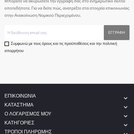
Μπορείτε να ακυρώσετε την εγγραφή σας στο ενημερωτικό δελτίο
οποτεδήποτε. Για να δείτε πώς, ανατρέξτε στα στοιχεία επικοινωνίας
στην Ανακοίνωση Νομικού Περιεχομένου.
Συμφωνώ με τους όρους και τις προϋποθέσεις και την πολιτική
απορρήτου
ΕΠΙΚΟΙΝΩΝΊΑ
keyboard_arrow_down
ΚΑΤΆΣΤΗΜΑ
keyboard_arrow_down
Ο ΛΟΓΑΡΙΣΜΌΣ ΜΟΥ
keyboard_arrow_down
ΚΑΤΗΓΟΡΊΕΣ
keyboard_arrow_down
ΤΡΌΠΟΙ ΠΛΗΡΩΜΉΣ